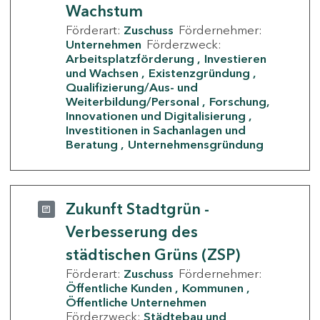
Wachstum
Förderart:
Zuschuss
Fördernehmer:
Unternehmen
Förderzweck:
Arbeitsplatzförderung
Investieren
und Wachsen
Existenzgründung
Qualifizierung/Aus- und
Weiterbildung/Personal
Forschung,
Innovationen und Digitalisierung
Investitionen in Sachanlagen und
Beratung
Unternehmensgründung
Zukunft Stadtgrün -
Verbesserung des
städtischen Grüns (ZSP)
Förderart:
Zuschuss
Fördernehmer:
Öffentliche Kunden
Kommunen
Öffentliche Unternehmen
Förderzweck:
Städtebau und