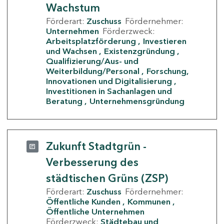
Wachstum
Förderart:
Zuschuss
Fördernehmer:
Unternehmen
Förderzweck:
Arbeitsplatzförderung
Investieren
und Wachsen
Existenzgründung
Qualifizierung/Aus- und
Weiterbildung/Personal
Forschung,
Innovationen und Digitalisierung
Investitionen in Sachanlagen und
Beratung
Unternehmensgründung
Zukunft Stadtgrün -
Verbesserung des
städtischen Grüns (ZSP)
Förderart:
Zuschuss
Fördernehmer:
Öffentliche Kunden
Kommunen
Öffentliche Unternehmen
Förderzweck:
Städtebau und