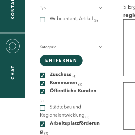
KONTAKT
5 Er
Typ
gen
regi
Webcontent, Artikel
n
(5)
Kategorie
ENTFERNEN
CHAT
icecenter
Zuschuss
(4)
Kommunen
(3)
Öffentliche Kunden
taktformular
(3)
Städtebau und
Regionalentwicklung
(3)
Arbeitsplatzförderun
erportal
g
(2)