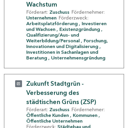
Wachstum
Förderart:
Zuschuss
Fördernehmer:
Unternehmen
Förderzweck:
Arbeitsplatzförderung
Investieren
und Wachsen
Existenzgründung
Qualifizierung/Aus- und
Weiterbildung/Personal
Forschung,
Innovationen und Digitalisierung
Investitionen in Sachanlagen und
Beratung
Unternehmensgründung
Zukunft Stadtgrün -
Verbesserung des
städtischen Grüns (ZSP)
Förderart:
Zuschuss
Fördernehmer:
Öffentliche Kunden
Kommunen
Öffentliche Unternehmen
Förderzweck:
Städtebau und