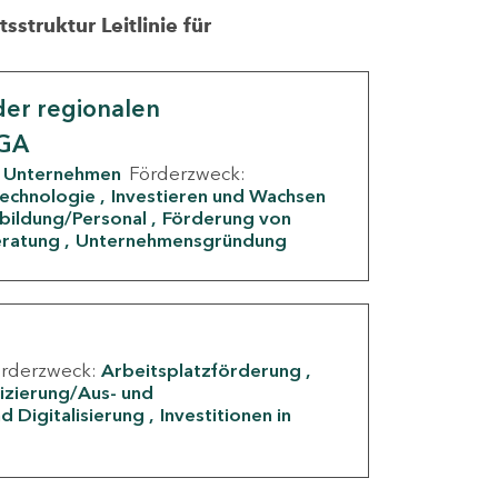
struktur Leitlinie für
er regionalen
IGA
Unternehmen
Förderzweck:
Technologie
Investieren und Wachsen
rbildung/Personal
Förderung von
eratung
Unternehmensgründung
örderzweck:
Arbeitsplatzförderung
fizierung/Aus- und
d Digitalisierung
Investitionen in
g