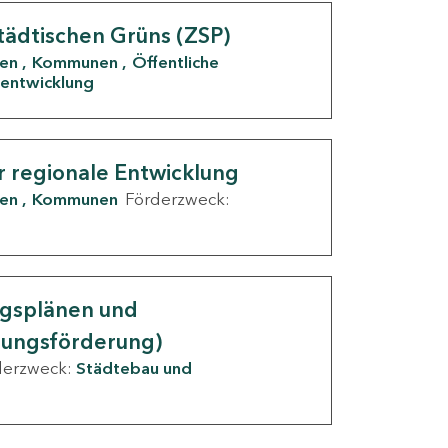
tädtischen Grüns (ZSP)
den
Kommunen
Öffentliche
entwicklung
r regionale Entwicklung
den
Kommunen
Förderzweck:
ngsplänen und
nungsförderung)
derzweck:
Städtebau und