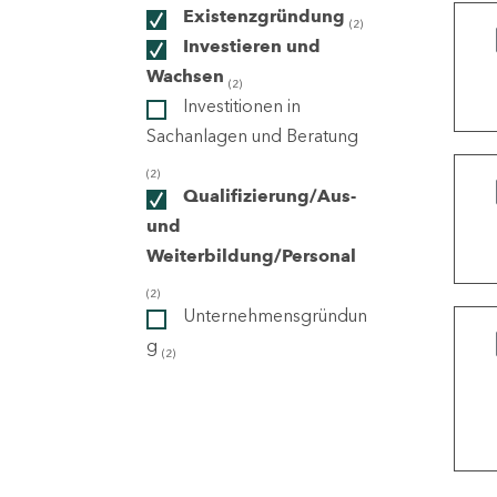
Existenzgründung
(2)
Investieren und
ndorte
Wachsen
(2)
Investitionen in
Sachanlagen und Beratung
(2)
Qualifizierung/Aus-
und
Weiterbildung/Personal
(2)
Unternehmensgründun
g
(2)