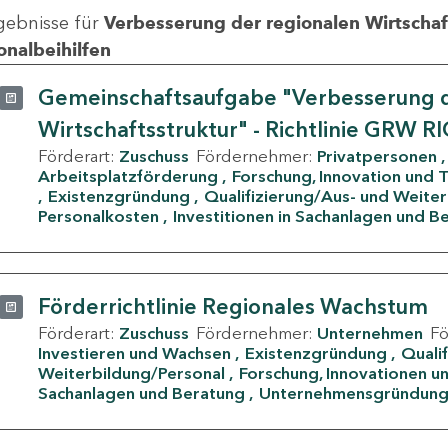
gebnisse für
Verbesserung der regionalen Wirtschafts
onalbeihilfen
Gemeinschaftsaufgabe "Verbesserung d
Wirtschaftsstruktur" - Richtlinie GRW R
Förderart:
Zuschuss
Fördernehmer:
Privatpersonen
Arbeitsplatzförderung
Forschung, Innovation und 
Existenzgründung
Qualifizierung/Aus- und Weite
Personalkosten
Investitionen in Sachanlagen und B
Förderrichtlinie Regionales Wachstum
Förderart:
Zuschuss
Fördernehmer:
Unternehmen
F
Investieren und Wachsen
Existenzgründung
Quali
Weiterbildung/Personal
Forschung, Innovationen un
Sachanlagen und Beratung
Unternehmensgründun