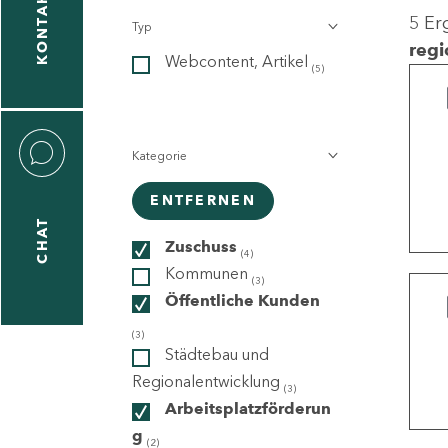
KONTAKT
5 Er
Typ
gen
regi
Webcontent, Artikel
n
(5)
Kategorie
ENTFERNEN
CHAT
icecenter
Zuschuss
(4)
Kommunen
(3)
Öffentliche Kunden
taktformular
(3)
Städtebau und
Regionalentwicklung
(3)
Arbeitsplatzförderun
erportal
g
(2)