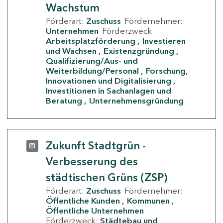
Wachstum
Förderart:
Zuschuss
Fördernehmer:
Unternehmen
Förderzweck:
Arbeitsplatzförderung
Investieren
und Wachsen
Existenzgründung
Qualifizierung/Aus- und
Weiterbildung/Personal
Forschung,
Innovationen und Digitalisierung
Investitionen in Sachanlagen und
Beratung
Unternehmensgründung
Zukunft Stadtgrün -
Verbesserung des
städtischen Grüns (ZSP)
Förderart:
Zuschuss
Fördernehmer:
Öffentliche Kunden
Kommunen
Öffentliche Unternehmen
Förderzweck:
Städtebau und