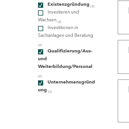
Existenzgründung
(2)
Investieren und
ndorte
Wachsen
(2)
Investitionen in
Sachanlagen und Beratung
(2)
Qualifizierung/Aus-
und
Weiterbildung/Personal
(2)
Unternehmensgründ
ung
(2)