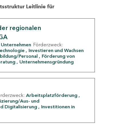
struktur Leitlinie für
er regionalen
IGA
Unternehmen
Förderzweck:
Technologie
Investieren und Wachsen
rbildung/Personal
Förderung von
eratung
Unternehmensgründung
örderzweck:
Arbeitsplatzförderung
fizierung/Aus- und
d Digitalisierung
Investitionen in
g