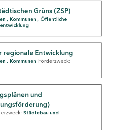
tädtischen Grüns (ZSP)
den
Kommunen
Öffentliche
entwicklung
r regionale Entwicklung
den
Kommunen
Förderzweck:
ngsplänen und
nungsförderung)
derzweck:
Städtebau und