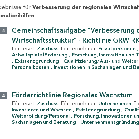
gebnisse für
Verbesserung der regionalen Wirtschafts
onalbeihilfen
Gemeinschaftsaufgabe "Verbesserung d
Wirtschaftsstruktur" - Richtlinie GRW R
Förderart:
Zuschuss
Fördernehmer:
Privatpersonen
Arbeitsplatzförderung
Forschung, Innovation und 
Existenzgründung
Qualifizierung/Aus- und Weite
Personalkosten
Investitionen in Sachanlagen und B
Förderrichtlinie Regionales Wachstum
Förderart:
Zuschuss
Fördernehmer:
Unternehmen
F
Investieren und Wachsen
Existenzgründung
Quali
Weiterbildung/Personal
Forschung, Innovationen un
Sachanlagen und Beratung
Unternehmensgründun