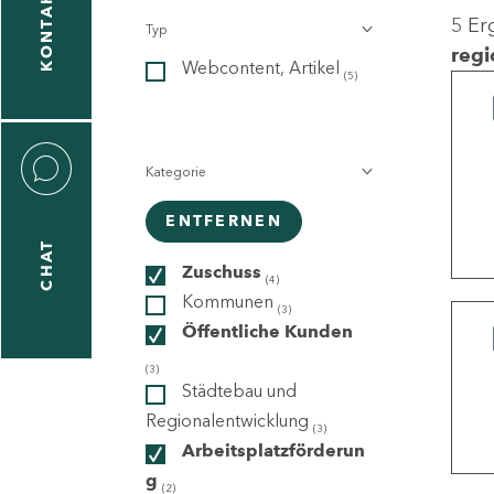
KONTAKT
5 Er
Typ
gen
regi
Webcontent, Artikel
n
(5)
Kategorie
ENTFERNEN
CHAT
icecenter
Zuschuss
(4)
Kommunen
(3)
Öffentliche Kunden
taktformular
(3)
Städtebau und
Regionalentwicklung
(3)
Arbeitsplatzförderun
erportal
g
(2)