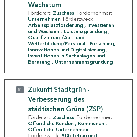
Wachstum
Förderart:
Zuschuss
Fördernehmer:
Unternehmen
Förderzweck:
Arbeitsplatzförderung
Investieren
und Wachsen
Existenzgründung
Qualifizierung/Aus- und
Weiterbildung/Personal
Forschung,
Innovationen und Digitalisierung
Investitionen in Sachanlagen und
Beratung
Unternehmensgründung
Zukunft Stadtgrün -
Verbesserung des
städtischen Grüns (ZSP)
Förderart:
Zuschuss
Fördernehmer:
Öffentliche Kunden
Kommunen
Öffentliche Unternehmen
Förderzweck:
Städtebau und