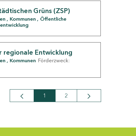
tädtischen Grüns (ZSP)
den
Kommunen
Öffentliche
entwicklung
r regionale Entwicklung
den
Kommunen
Förderzweck:
1
2
Seite
Seite