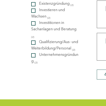
Existenzgründung
(2)
Investieren und
ndorte
Wachsen
(2)
Investitionen in
Sachanlagen und Beratung
(2)
Qualifizierung/Aus- und
Weiterbildung/Personal
(2)
Unternehmensgründun
g
(2)