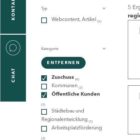
KONTAKT
5 Er
Typ
gen
regi
Webcontent, Artikel
n
(5)
Kategorie
ENTFERNEN
CHAT
icecenter
Zuschuss
(4)
Kommunen
(3)
Öffentliche Kunden
taktformular
(3)
Städtebau und
Regionalentwicklung
(3)
Arbeitsplatzförderung
erportal
(2)