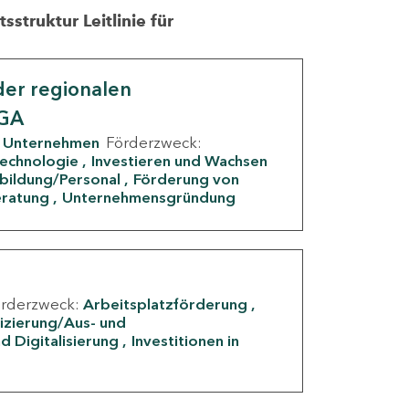
struktur Leitlinie für
er regionalen
IGA
Unternehmen
Förderzweck:
Technologie
Investieren und Wachsen
rbildung/Personal
Förderung von
eratung
Unternehmensgründung
örderzweck:
Arbeitsplatzförderung
fizierung/Aus- und
d Digitalisierung
Investitionen in
g