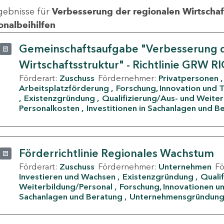
gebnisse für
Verbesserung der regionalen Wirtschafts
onalbeihilfen
Gemeinschaftsaufgabe "Verbesserung d
Wirtschaftsstruktur" - Richtlinie GRW R
Förderart:
Zuschuss
Fördernehmer:
Privatpersonen
Arbeitsplatzförderung
Forschung, Innovation und 
Existenzgründung
Qualifizierung/Aus- und Weite
Personalkosten
Investitionen in Sachanlagen und B
Förderrichtlinie Regionales Wachstum
Förderart:
Zuschuss
Fördernehmer:
Unternehmen
F
Investieren und Wachsen
Existenzgründung
Quali
Weiterbildung/Personal
Forschung, Innovationen un
Sachanlagen und Beratung
Unternehmensgründun