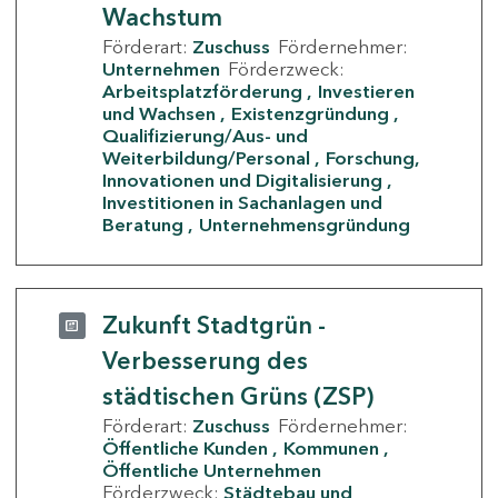
Wachstum
Förderart:
Zuschuss
Fördernehmer:
Unternehmen
Förderzweck:
Arbeitsplatzförderung
Investieren
und Wachsen
Existenzgründung
Qualifizierung/Aus- und
Weiterbildung/Personal
Forschung,
Innovationen und Digitalisierung
Investitionen in Sachanlagen und
Beratung
Unternehmensgründung
Zukunft Stadtgrün -
Verbesserung des
städtischen Grüns (ZSP)
Förderart:
Zuschuss
Fördernehmer:
Öffentliche Kunden
Kommunen
Öffentliche Unternehmen
Förderzweck:
Städtebau und