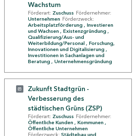
Wachstum
Förderart:
Zuschuss
Fördernehmer:
Unternehmen
Förderzweck:
Arbeitsplatzförderung
Investieren
und Wachsen
Existenzgründung
Qualifizierung/Aus- und
Weiterbildung/Personal
Forschung,
Innovationen und Digitalisierung
Investitionen in Sachanlagen und
Beratung
Unternehmensgründung
Zukunft Stadtgrün -
Verbesserung des
städtischen Grüns (ZSP)
Förderart:
Zuschuss
Fördernehmer:
Öffentliche Kunden
Kommunen
Öffentliche Unternehmen
Förderzweck:
Städtebau und