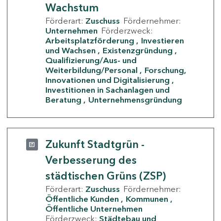
Wachstum
Förderart:
Zuschuss
Fördernehmer:
Unternehmen
Förderzweck:
Arbeitsplatzförderung
Investieren
und Wachsen
Existenzgründung
Qualifizierung/Aus- und
Weiterbildung/Personal
Forschung,
Innovationen und Digitalisierung
Investitionen in Sachanlagen und
Beratung
Unternehmensgründung
Zukunft Stadtgrün -
Verbesserung des
städtischen Grüns (ZSP)
Förderart:
Zuschuss
Fördernehmer:
Öffentliche Kunden
Kommunen
Öffentliche Unternehmen
Förderzweck:
Städtebau und