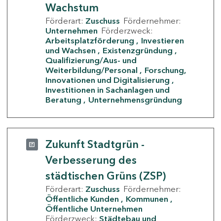
Wachstum
Förderart:
Zuschuss
Fördernehmer:
Unternehmen
Förderzweck:
Arbeitsplatzförderung
Investieren
und Wachsen
Existenzgründung
Qualifizierung/Aus- und
Weiterbildung/Personal
Forschung,
Innovationen und Digitalisierung
Investitionen in Sachanlagen und
Beratung
Unternehmensgründung
Zukunft Stadtgrün -
Verbesserung des
städtischen Grüns (ZSP)
Förderart:
Zuschuss
Fördernehmer:
Öffentliche Kunden
Kommunen
Öffentliche Unternehmen
Förderzweck:
Städtebau und