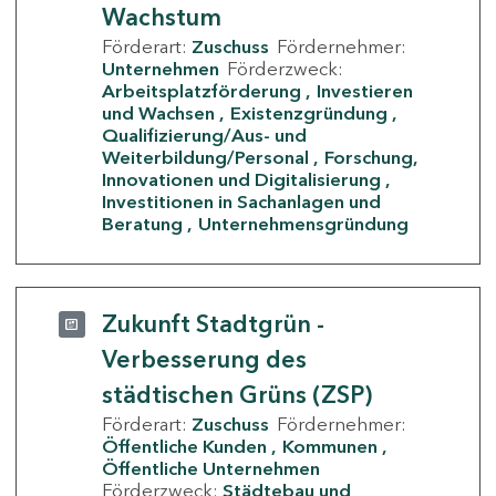
Wachstum
Förderart:
Zuschuss
Fördernehmer:
Unternehmen
Förderzweck:
Arbeitsplatzförderung
Investieren
und Wachsen
Existenzgründung
Qualifizierung/Aus- und
Weiterbildung/Personal
Forschung,
Innovationen und Digitalisierung
Investitionen in Sachanlagen und
Beratung
Unternehmensgründung
Zukunft Stadtgrün -
Verbesserung des
städtischen Grüns (ZSP)
Förderart:
Zuschuss
Fördernehmer:
Öffentliche Kunden
Kommunen
Öffentliche Unternehmen
Förderzweck:
Städtebau und