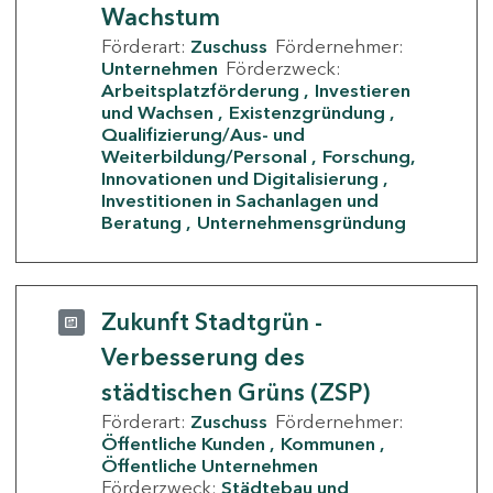
Wachstum
Förderart:
Zuschuss
Fördernehmer:
Unternehmen
Förderzweck:
Arbeitsplatzförderung
Investieren
und Wachsen
Existenzgründung
Qualifizierung/Aus- und
Weiterbildung/Personal
Forschung,
Innovationen und Digitalisierung
Investitionen in Sachanlagen und
Beratung
Unternehmensgründung
Zukunft Stadtgrün -
Verbesserung des
städtischen Grüns (ZSP)
Förderart:
Zuschuss
Fördernehmer:
Öffentliche Kunden
Kommunen
Öffentliche Unternehmen
Förderzweck:
Städtebau und