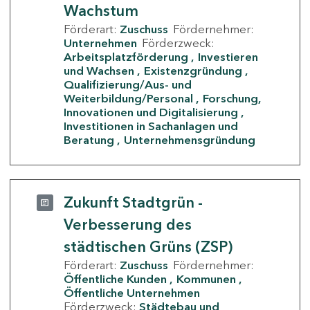
Wachstum
Förderart:
Zuschuss
Fördernehmer:
Unternehmen
Förderzweck:
Arbeitsplatzförderung
Investieren
und Wachsen
Existenzgründung
Qualifizierung/Aus- und
Weiterbildung/Personal
Forschung,
Innovationen und Digitalisierung
Investitionen in Sachanlagen und
Beratung
Unternehmensgründung
Zukunft Stadtgrün -
Verbesserung des
städtischen Grüns (ZSP)
Förderart:
Zuschuss
Fördernehmer:
Öffentliche Kunden
Kommunen
Öffentliche Unternehmen
Förderzweck:
Städtebau und