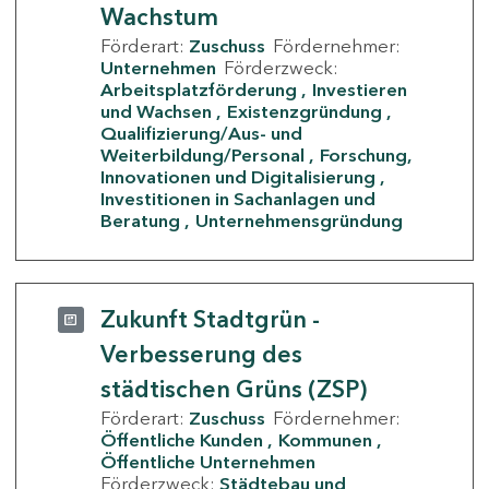
Wachstum
Förderart:
Zuschuss
Fördernehmer:
Unternehmen
Förderzweck:
Arbeitsplatzförderung
Investieren
und Wachsen
Existenzgründung
Qualifizierung/Aus- und
Weiterbildung/Personal
Forschung,
Innovationen und Digitalisierung
Investitionen in Sachanlagen und
Beratung
Unternehmensgründung
Zukunft Stadtgrün -
Verbesserung des
städtischen Grüns (ZSP)
Förderart:
Zuschuss
Fördernehmer:
Öffentliche Kunden
Kommunen
Öffentliche Unternehmen
Förderzweck:
Städtebau und