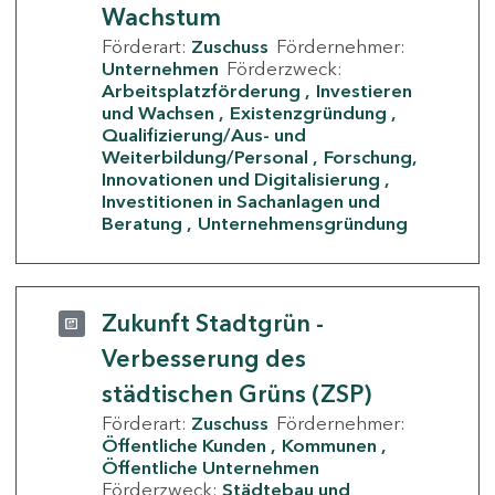
Wachstum
Förderart:
Zuschuss
Fördernehmer:
Unternehmen
Förderzweck:
Arbeitsplatzförderung
Investieren
und Wachsen
Existenzgründung
Qualifizierung/Aus- und
Weiterbildung/Personal
Forschung,
Innovationen und Digitalisierung
Investitionen in Sachanlagen und
Beratung
Unternehmensgründung
Zukunft Stadtgrün -
Verbesserung des
städtischen Grüns (ZSP)
Förderart:
Zuschuss
Fördernehmer:
Öffentliche Kunden
Kommunen
Öffentliche Unternehmen
Förderzweck:
Städtebau und