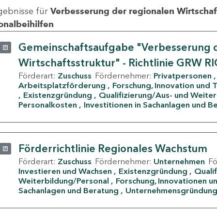
gebnisse für
Verbesserung der regionalen Wirtschafts
onalbeihilfen
Gemeinschaftsaufgabe "Verbesserung d
Wirtschaftsstruktur" - Richtlinie GRW R
Förderart:
Zuschuss
Fördernehmer:
Privatpersonen
Arbeitsplatzförderung
Forschung, Innovation und 
Existenzgründung
Qualifizierung/Aus- und Weite
Personalkosten
Investitionen in Sachanlagen und B
Förderrichtlinie Regionales Wachstum
Förderart:
Zuschuss
Fördernehmer:
Unternehmen
F
Investieren und Wachsen
Existenzgründung
Quali
Weiterbildung/Personal
Forschung, Innovationen un
Sachanlagen und Beratung
Unternehmensgründun