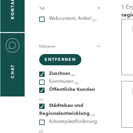
KONTAKT
5 Er
Typ
gen
regi
Webcontent, Artikel
n
(5)
Kategorie
ENTFERNEN
CHAT
icecenter
Zuschuss
(4)
Kommunen
(3)
Öffentliche Kunden
taktformular
(3)
Städtebau und
Regionalentwicklung
(3)
Arbeitsplatzförderung
erportal
(2)