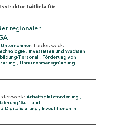
struktur Leitlinie für
er regionalen
IGA
Unternehmen
Förderzweck:
Technologie
Investieren und Wachsen
rbildung/Personal
Förderung von
eratung
Unternehmensgründung
örderzweck:
Arbeitsplatzförderung
fizierung/Aus- und
d Digitalisierung
Investitionen in
g