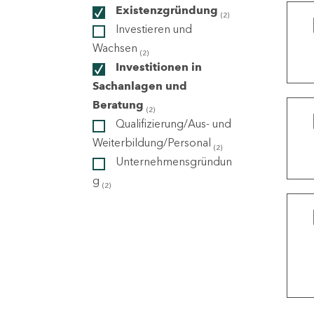
Existenzgründung
(2)
Investieren und
ndorte
Wachsen
(2)
Investitionen in
Sachanlagen und
Beratung
(2)
Qualifizierung/Aus- und
Weiterbildung/Personal
(2)
Unternehmensgründun
g
(2)