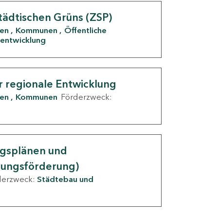
tädtischen Grüns (ZSP)
den
Kommunen
Öffentliche
entwicklung
r regionale Entwicklung
den
Kommunen
Förderzweck:
ngsplänen und
nungsförderung)
derzweck:
Städtebau und