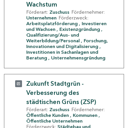
Wachstum
Förderart:
Zuschuss
Fördernehmer:
Unternehmen
Förderzweck:
Arbeitsplatzförderung
Investieren
und Wachsen
Existenzgründung
Qualifizierung/Aus- und
Weiterbildung/Personal
Forschung,
Innovationen und Digitalisierung
Investitionen in Sachanlagen und
Beratung
Unternehmensgründung
Zukunft Stadtgrün -
Verbesserung des
städtischen Grüns (ZSP)
Förderart:
Zuschuss
Fördernehmer:
Öffentliche Kunden
Kommunen
Öffentliche Unternehmen
Förderzweck:
Städtebau und