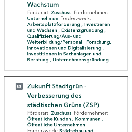
Wachstum
Förderart:
Zuschuss
Fördernehmer:
Unternehmen
Förderzweck:
Arbeitsplatzförderung
Investieren
und Wachsen
Existenzgründung
Qualifizierung/Aus- und
Weiterbildung/Personal
Forschung,
Innovationen und Digitalisierung
Investitionen in Sachanlagen und
Beratung
Unternehmensgründung
Zukunft Stadtgrün -
Verbesserung des
städtischen Grüns (ZSP)
Förderart:
Zuschuss
Fördernehmer:
Öffentliche Kunden
Kommunen
Öffentliche Unternehmen
Förderzweck:
Städtebau und