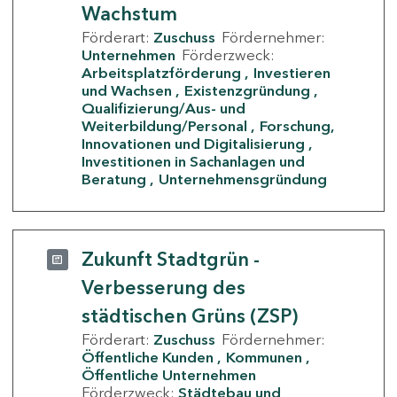
Wachstum
Förderart:
Zuschuss
Fördernehmer:
Unternehmen
Förderzweck:
Arbeitsplatzförderung
Investieren
und Wachsen
Existenzgründung
Qualifizierung/Aus- und
Weiterbildung/Personal
Forschung,
Innovationen und Digitalisierung
Investitionen in Sachanlagen und
Beratung
Unternehmensgründung
Zukunft Stadtgrün -
Verbesserung des
städtischen Grüns (ZSP)
Förderart:
Zuschuss
Fördernehmer:
Öffentliche Kunden
Kommunen
Öffentliche Unternehmen
Förderzweck:
Städtebau und