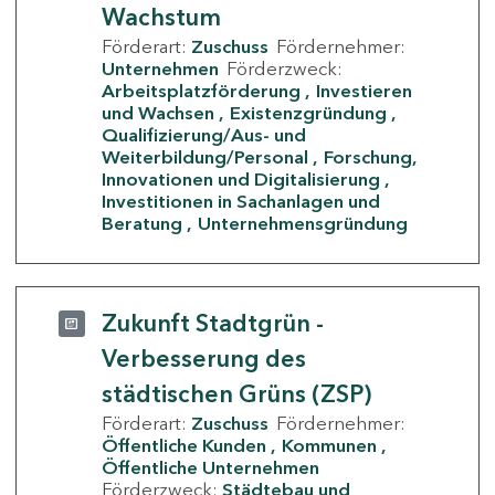
Wachstum
Förderart:
Zuschuss
Fördernehmer:
Unternehmen
Förderzweck:
Arbeitsplatzförderung
Investieren
und Wachsen
Existenzgründung
Qualifizierung/Aus- und
Weiterbildung/Personal
Forschung,
Innovationen und Digitalisierung
Investitionen in Sachanlagen und
Beratung
Unternehmensgründung
Zukunft Stadtgrün -
Verbesserung des
städtischen Grüns (ZSP)
Förderart:
Zuschuss
Fördernehmer:
Öffentliche Kunden
Kommunen
Öffentliche Unternehmen
Förderzweck:
Städtebau und