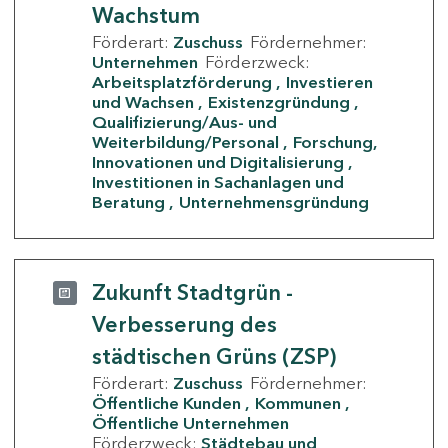
Wachstum
Förderart:
Zuschuss
Fördernehmer:
Unternehmen
Förderzweck:
Arbeitsplatzförderung
Investieren
und Wachsen
Existenzgründung
Qualifizierung/Aus- und
Weiterbildung/Personal
Forschung,
Innovationen und Digitalisierung
Investitionen in Sachanlagen und
Beratung
Unternehmensgründung
Zukunft Stadtgrün -
Verbesserung des
städtischen Grüns (ZSP)
Förderart:
Zuschuss
Fördernehmer:
Öffentliche Kunden
Kommunen
Öffentliche Unternehmen
Förderzweck:
Städtebau und