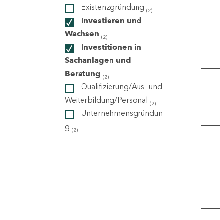
Existenzgründung
(2)
Investieren und
ndorte
Wachsen
(2)
Investitionen in
Sachanlagen und
Beratung
(2)
Qualifizierung/Aus- und
Weiterbildung/Personal
(2)
Unternehmensgründun
g
(2)