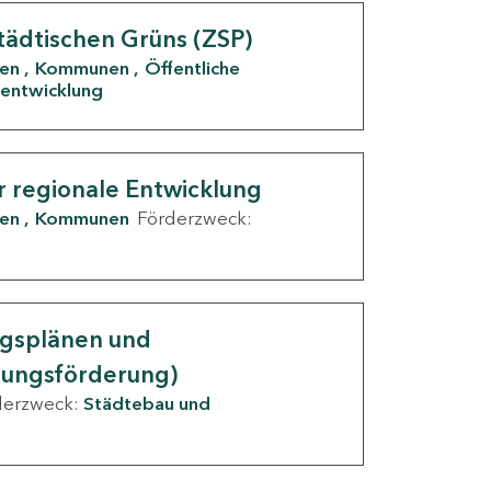
tädtischen Grüns (ZSP)
den
Kommunen
Öffentliche
entwicklung
r regionale Entwicklung
den
Kommunen
Förderzweck:
ngsplänen und
nungsförderung)
derzweck:
Städtebau und