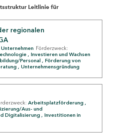
struktur Leitlinie für
er regionalen
IGA
Unternehmen
Förderzweck:
Technologie
Investieren und Wachsen
rbildung/Personal
Förderung von
eratung
Unternehmensgründung
örderzweck:
Arbeitsplatzförderung
fizierung/Aus- und
d Digitalisierung
Investitionen in
g