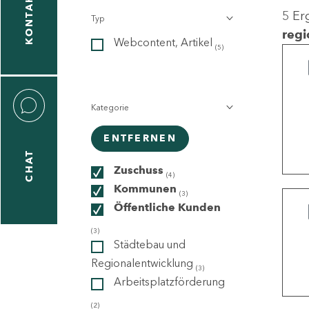
KONTAKT
5 Er
Typ
gen
regi
Webcontent, Artikel
n
(5)
Kategorie
ENTFERNEN
CHAT
icecenter
Zuschuss
(4)
Kommunen
(3)
Öffentliche Kunden
taktformular
(3)
Städtebau und
Regionalentwicklung
(3)
Arbeitsplatzförderung
erportal
(2)