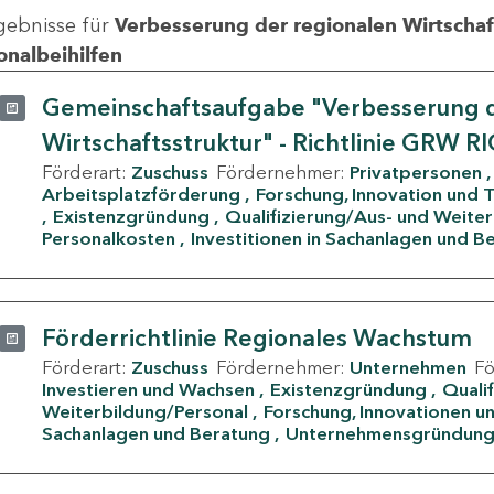
gebnisse für
Verbesserung der regionalen Wirtschafts
onalbeihilfen
Gemeinschaftsaufgabe "Verbesserung d
Wirtschaftsstruktur" - Richtlinie GRW R
Förderart:
Zuschuss
Fördernehmer:
Privatpersonen
Arbeitsplatzförderung
Forschung, Innovation und 
Existenzgründung
Qualifizierung/Aus- und Weite
Personalkosten
Investitionen in Sachanlagen und B
Förderrichtlinie Regionales Wachstum
Förderart:
Zuschuss
Fördernehmer:
Unternehmen
F
Investieren und Wachsen
Existenzgründung
Quali
Weiterbildung/Personal
Forschung, Innovationen un
Sachanlagen und Beratung
Unternehmensgründun