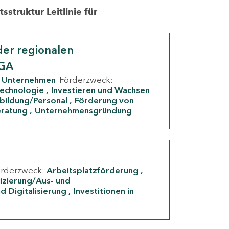
struktur Leitlinie für
er regionalen
IGA
Unternehmen
Förderzweck:
Technologie
Investieren und Wachsen
rbildung/Personal
Förderung von
eratung
Unternehmensgründung
örderzweck:
Arbeitsplatzförderung
fizierung/Aus- und
d Digitalisierung
Investitionen in
g