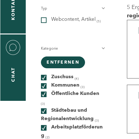
KONTAKT
5 Er
Typ
gen
regi
Webcontent, Artikel
n
(5)
Kategorie
ENTFERNEN
CHAT
icecenter
Zuschuss
(4)
Kommunen
(3)
Öffentliche Kunden
taktformular
(3)
Städtebau und
Regionalentwicklung
(3)
Arbeitsplatzförderun
erportal
g
(2)