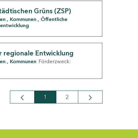
tädtischen Grüns (ZSP)
den
Kommunen
Öffentliche
entwicklung
r regionale Entwicklung
den
Kommunen
Förderzweck:
1
2
Seite
Seite