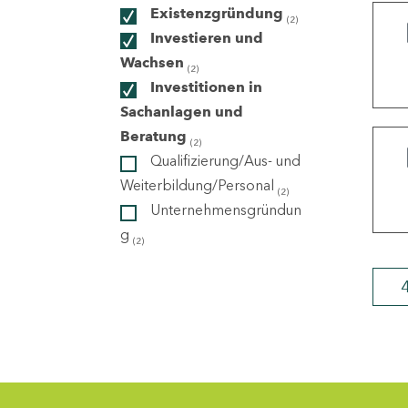
Existenzgründung
(2)
Investieren und
ndorte
Wachsen
(2)
Investitionen in
Sachanlagen und
Beratung
(2)
Qualifizierung/Aus- und
Weiterbildung/Personal
(2)
Unternehmensgründun
g
(2)