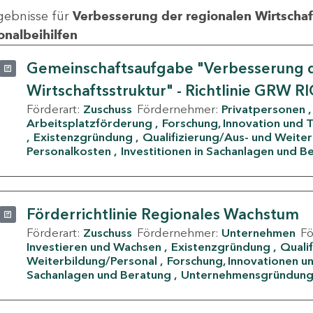
gebnisse für
Verbesserung der regionalen Wirtschafts
onalbeihilfen
Gemeinschaftsaufgabe "Verbesserung d
Wirtschaftsstruktur" - Richtlinie GRW R
Förderart:
Zuschuss
Fördernehmer:
Privatpersonen
Arbeitsplatzförderung
Forschung, Innovation und 
Existenzgründung
Qualifizierung/Aus- und Weite
Personalkosten
Investitionen in Sachanlagen und B
Förderrichtlinie Regionales Wachstum
Förderart:
Zuschuss
Fördernehmer:
Unternehmen
F
Investieren und Wachsen
Existenzgründung
Quali
Weiterbildung/Personal
Forschung, Innovationen un
Sachanlagen und Beratung
Unternehmensgründun