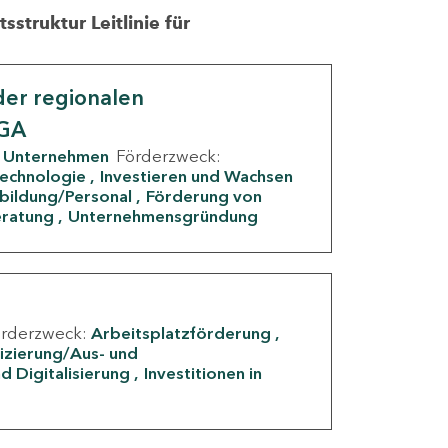
struktur Leitlinie für
er regionalen
IGA
Unternehmen
Förderzweck:
Technologie
Investieren und Wachsen
rbildung/Personal
Förderung von
eratung
Unternehmensgründung
örderzweck:
Arbeitsplatzförderung
fizierung/Aus- und
d Digitalisierung
Investitionen in
g