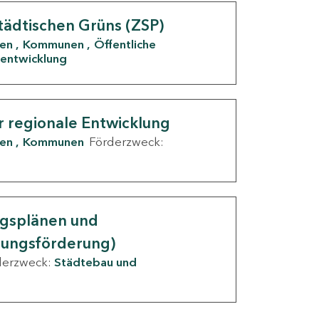
tädtischen Grüns (ZSP)
den
Kommunen
Öffentliche
entwicklung
r regionale Entwicklung
den
Kommunen
Förderzweck:
ngsplänen und
nungsförderung)
derzweck:
Städtebau und