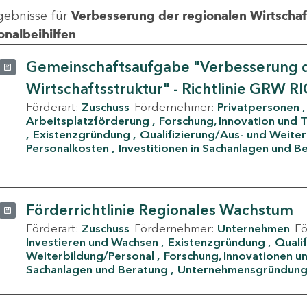
gebnisse für
Verbesserung der regionalen Wirtschafts
onalbeihilfen
Gemeinschaftsaufgabe "Verbesserung d
Wirtschaftsstruktur" - Richtlinie GRW R
Förderart:
Zuschuss
Fördernehmer:
Privatpersonen
Arbeitsplatzförderung
Forschung, Innovation und 
Existenzgründung
Qualifizierung/Aus- und Weite
Personalkosten
Investitionen in Sachanlagen und B
Förderrichtlinie Regionales Wachstum
Förderart:
Zuschuss
Fördernehmer:
Unternehmen
F
Investieren und Wachsen
Existenzgründung
Quali
Weiterbildung/Personal
Forschung, Innovationen un
Sachanlagen und Beratung
Unternehmensgründun