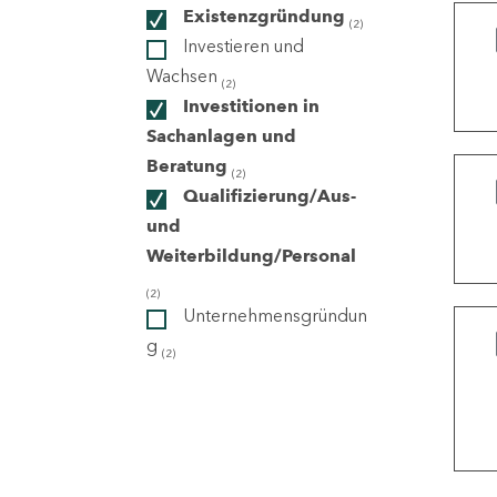
Existenzgründung
(2)
Investieren und
ndorte
Wachsen
(2)
Investitionen in
Sachanlagen und
Beratung
(2)
Qualifizierung/Aus-
und
Weiterbildung/Personal
(2)
Unternehmensgründun
g
(2)