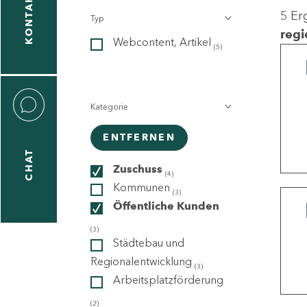
KONTAKT
5 Er
Typ
gen
regi
Webcontent, Artikel
n
(5)
Kategorie
ENTFERNEN
CHAT
icecenter
Zuschuss
(4)
Kommunen
(3)
Öffentliche Kunden
taktformular
(3)
Städtebau und
Regionalentwicklung
(3)
Arbeitsplatzförderung
erportal
(2)