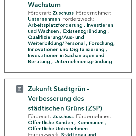
Wachstum
Förderart:
Zuschuss
Fördernehmer:
Unternehmen
Förderzweck:
Arbeitsplatzförderung
Investieren
und Wachsen
Existenzgründung
Qualifizierung/Aus- und
Weiterbildung/Personal
Forschung,
Innovationen und Digitalisierung
Investitionen in Sachanlagen und
Beratung
Unternehmensgründung
Zukunft Stadtgrün -
Verbesserung des
städtischen Grüns (ZSP)
Förderart:
Zuschuss
Fördernehmer:
Öffentliche Kunden
Kommunen
Öffentliche Unternehmen
Förderzweck:
Städtebau und