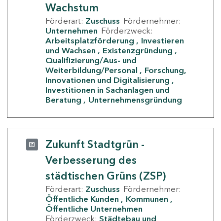
Wachstum
Förderart:
Zuschuss
Fördernehmer:
Unternehmen
Förderzweck:
Arbeitsplatzförderung
Investieren
und Wachsen
Existenzgründung
Qualifizierung/Aus- und
Weiterbildung/Personal
Forschung,
Innovationen und Digitalisierung
Investitionen in Sachanlagen und
Beratung
Unternehmensgründung
Zukunft Stadtgrün -
Verbesserung des
städtischen Grüns (ZSP)
Förderart:
Zuschuss
Fördernehmer:
Öffentliche Kunden
Kommunen
Öffentliche Unternehmen
Förderzweck:
Städtebau und