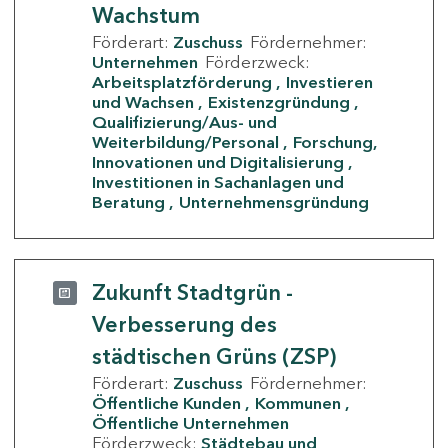
Wachstum
Förderart:
Zuschuss
Fördernehmer:
Unternehmen
Förderzweck:
Arbeitsplatzförderung
Investieren
und Wachsen
Existenzgründung
Qualifizierung/Aus- und
Weiterbildung/Personal
Forschung,
Innovationen und Digitalisierung
Investitionen in Sachanlagen und
Beratung
Unternehmensgründung
Zukunft Stadtgrün -
Verbesserung des
städtischen Grüns (ZSP)
Förderart:
Zuschuss
Fördernehmer:
Öffentliche Kunden
Kommunen
Öffentliche Unternehmen
Förderzweck:
Städtebau und