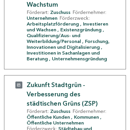
Wachstum
Förderart:
Zuschuss
Fördernehmer:
Unternehmen
Förderzweck:
Arbeitsplatzförderung
Investieren
und Wachsen
Existenzgründung
Qualifizierung/Aus- und
Weiterbildung/Personal
Forschung,
Innovationen und Digitalisierung
Investitionen in Sachanlagen und
Beratung
Unternehmensgründung
Zukunft Stadtgrün -
Verbesserung des
städtischen Grüns (ZSP)
Förderart:
Zuschuss
Fördernehmer:
Öffentliche Kunden
Kommunen
Öffentliche Unternehmen
Förderzweck:
Städtebau und