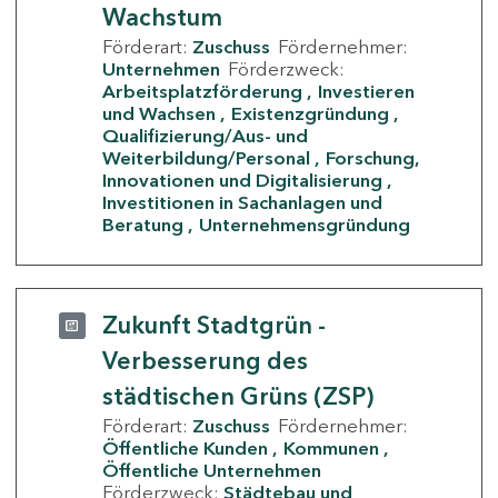
Wachstum
Förderart:
Zuschuss
Fördernehmer:
Unternehmen
Förderzweck:
Arbeitsplatzförderung
Investieren
und Wachsen
Existenzgründung
Qualifizierung/Aus- und
Weiterbildung/Personal
Forschung,
Innovationen und Digitalisierung
Investitionen in Sachanlagen und
Beratung
Unternehmensgründung
Zukunft Stadtgrün -
Verbesserung des
städtischen Grüns (ZSP)
Förderart:
Zuschuss
Fördernehmer:
Öffentliche Kunden
Kommunen
Öffentliche Unternehmen
Förderzweck:
Städtebau und