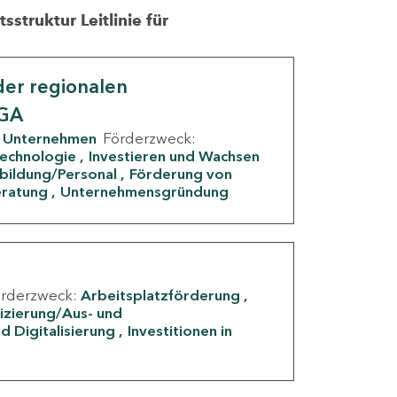
struktur Leitlinie für
er regionalen
IGA
Unternehmen
Förderzweck:
Technologie
Investieren und Wachsen
rbildung/Personal
Förderung von
eratung
Unternehmensgründung
örderzweck:
Arbeitsplatzförderung
fizierung/Aus- und
d Digitalisierung
Investitionen in
g