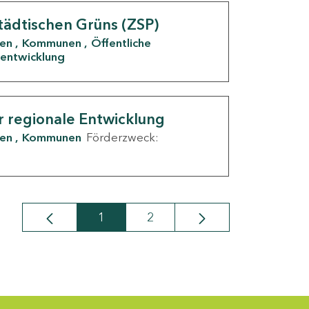
tädtischen Grüns (ZSP)
den
Kommunen
Öffentliche
entwicklung
r regionale Entwicklung
den
Kommunen
Förderzweck:
1
2
Seite
Seite