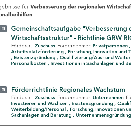
gebnisse für
Verbesserung der regionalen Wirtschafts
onalbeihilfen
Gemeinschaftsaufgabe "Verbesserung d
Wirtschaftsstruktur" - Richtlinie GRW R
Förderart:
Zuschuss
Fördernehmer:
Privatpersonen
Arbeitsplatzförderung
Forschung, Innovation und 
Existenzgründung
Qualifizierung/Aus- und Weite
Personalkosten
Investitionen in Sachanlagen und B
Förderrichtlinie Regionales Wachstum
Förderart:
Zuschuss
Fördernehmer:
Unternehmen
F
Investieren und Wachsen
Existenzgründung
Quali
Weiterbildung/Personal
Forschung, Innovationen un
Sachanlagen und Beratung
Unternehmensgründun