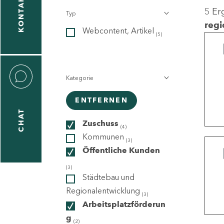
KONTAKT
5 Er
Typ
gen
regi
Webcontent, Artikel
n
(5)
Kategorie
ENTFERNEN
CHAT
icecenter
Zuschuss
(4)
Kommunen
(3)
Öffentliche Kunden
taktformular
(3)
Städtebau und
Regionalentwicklung
(3)
Arbeitsplatzförderun
erportal
g
(2)