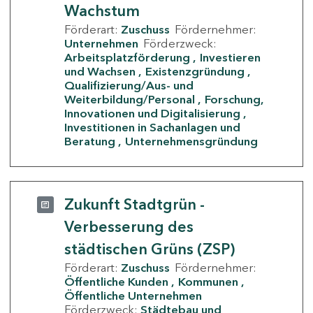
Wachstum
Förderart:
Zuschuss
Fördernehmer:
Unternehmen
Förderzweck:
Arbeitsplatzförderung
Investieren
und Wachsen
Existenzgründung
Qualifizierung/Aus- und
Weiterbildung/Personal
Forschung,
Innovationen und Digitalisierung
Investitionen in Sachanlagen und
Beratung
Unternehmensgründung
Zukunft Stadtgrün -
Verbesserung des
städtischen Grüns (ZSP)
Förderart:
Zuschuss
Fördernehmer:
Öffentliche Kunden
Kommunen
Öffentliche Unternehmen
Förderzweck:
Städtebau und