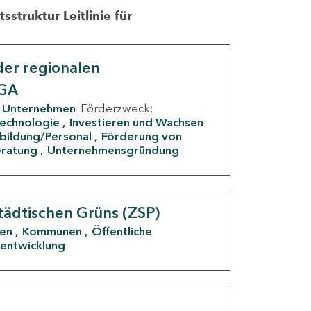
struktur Leitlinie für
er regionalen
IGA
Unternehmen
Förderzweck:
Technologie
Investieren und Wachsen
rbildung/Personal
Förderung von
eratung
Unternehmensgründung
tädtischen Grüns (ZSP)
den
Kommunen
Öffentliche
entwicklung