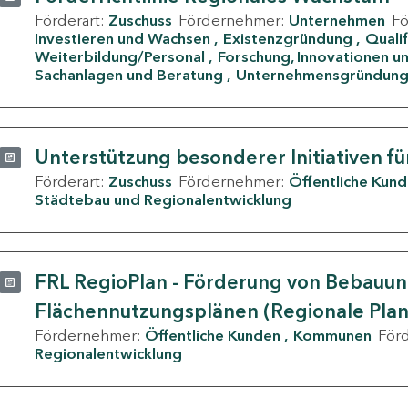
Förderart:
Zuschuss
Fördernehmer:
Unternehmen
F
Investieren und Wachsen
Existenzgründung
Quali
Weiterbildung/Personal
Forschung, Innovationen un
Sachanlagen und Beratung
Unternehmensgründun
Unterstützung besonderer Initiativen fü
Förderart:
Zuschuss
Fördernehmer:
Öffentliche Kun
Städtebau und Regionalentwicklung
FRL RegioPlan - Förderung von Bebauu
Flächennutzungsplänen (Regionale Pla
Fördernehmer:
Öffentliche Kunden
Kommunen
För
Regionalentwicklung