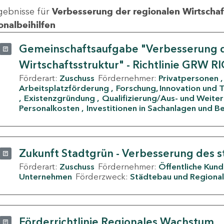
gebnisse für
Verbesserung der regionalen Wirtschafts
onalbeihilfen
Gemeinschaftsaufgabe "Verbesserung d
Wirtschaftsstruktur" - Richtlinie GRW R
Förderart:
Zuschuss
Fördernehmer:
Privatpersonen
Arbeitsplatzförderung
Forschung, Innovation und 
Existenzgründung
Qualifizierung/Aus- und Weite
Personalkosten
Investitionen in Sachanlagen und B
Zukunft Stadtgrün - Verbesserung des s
Förderart:
Zuschuss
Fördernehmer:
Öffentliche Kun
Unternehmen
Förderzweck:
Städtebau und Regional
Förderrichtlinie Regionales Wachstum