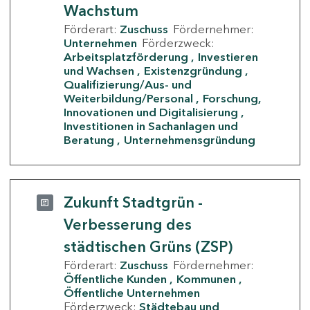
Wachstum
Förderart:
Zuschuss
Fördernehmer:
Unternehmen
Förderzweck:
Arbeitsplatzförderung
Investieren
und Wachsen
Existenzgründung
Qualifizierung/Aus- und
Weiterbildung/Personal
Forschung,
Innovationen und Digitalisierung
Investitionen in Sachanlagen und
Beratung
Unternehmensgründung
Zukunft Stadtgrün -
Verbesserung des
städtischen Grüns (ZSP)
Förderart:
Zuschuss
Fördernehmer:
Öffentliche Kunden
Kommunen
Öffentliche Unternehmen
Förderzweck:
Städtebau und