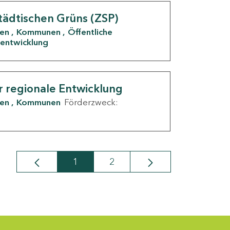
tädtischen Grüns (ZSP)
den
Kommunen
Öffentliche
entwicklung
r regionale Entwicklung
den
Kommunen
Förderzweck:
1
2
Seite
Seite