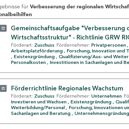
gebnisse für
Verbesserung der regionalen Wirtschafts
onalbeihilfen
Gemeinschaftsaufgabe "Verbesserung d
Wirtschaftsstruktur" - Richtlinie GRW R
Förderart:
Zuschuss
Fördernehmer:
Privatpersonen
Arbeitsplatzförderung
Forschung, Innovation und 
Existenzgründung
Qualifizierung/Aus- und Weite
Personalkosten
Investitionen in Sachanlagen und B
Förderrichtlinie Regionales Wachstum
Förderart:
Zuschuss
Fördernehmer:
Unternehmen
F
Investieren und Wachsen
Existenzgründung
Quali
Weiterbildung/Personal
Forschung, Innovationen un
Sachanlagen und Beratung
Unternehmensgründun