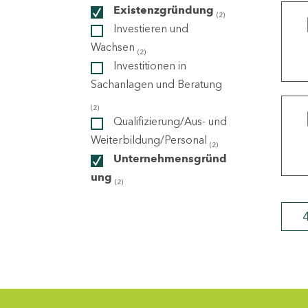
Existenzgründung
(2)
Investieren und
ndorte
Wachsen
(2)
Investitionen in
Sachanlagen und Beratung
(2)
Qualifizierung/Aus- und
Weiterbildung/Personal
(2)
Unternehmensgründ
ung
(2)