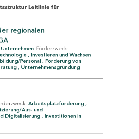
struktur Leitlinie für
er regionalen
IGA
Unternehmen
Förderzweck:
Technologie
Investieren und Wachsen
rbildung/Personal
Förderung von
eratung
Unternehmensgründung
örderzweck:
Arbeitsplatzförderung
fizierung/Aus- und
d Digitalisierung
Investitionen in
g