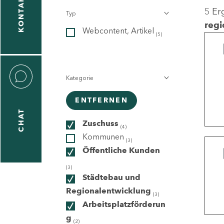
KONTAKT
5 Er
Typ
gen
regi
Webcontent, Artikel
n
(5)
Kategorie
ENTFERNEN
CHAT
icecenter
Zuschuss
(4)
Kommunen
(3)
Öffentliche Kunden
taktformular
(3)
Städtebau und
Regionalentwicklung
(3)
Arbeitsplatzförderun
erportal
g
(2)