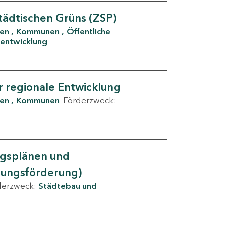
tädtischen Grüns (ZSP)
den
Kommunen
Öffentliche
entwicklung
r regionale Entwicklung
den
Kommunen
Förderzweck:
ngsplänen und
nungsförderung)
derzweck:
Städtebau und