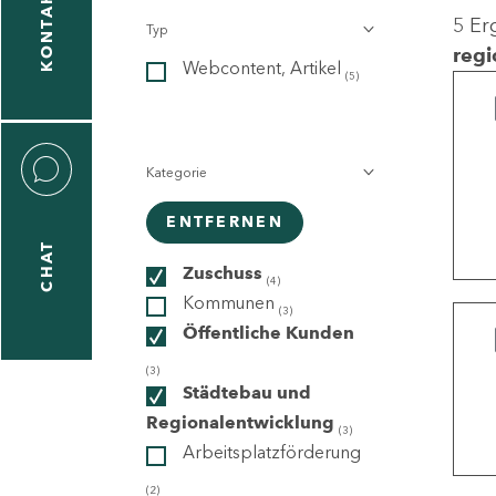
KONTAKT
5 Er
Typ
gen
regi
Webcontent, Artikel
n
(5)
Kategorie
ENTFERNEN
CHAT
icecenter
Zuschuss
(4)
Kommunen
(3)
Öffentliche Kunden
taktformular
(3)
Städtebau und
Regionalentwicklung
(3)
Arbeitsplatzförderung
erportal
(2)