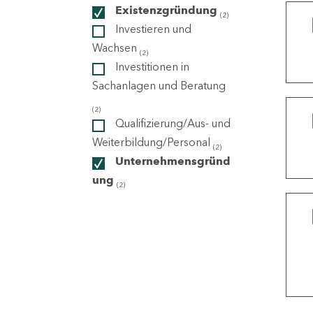
Existenzgründung
(2)
Investieren und
ndorte
Wachsen
(2)
Investitionen in
Sachanlagen und Beratung
(2)
Qualifizierung/Aus- und
Weiterbildung/Personal
(2)
Unternehmensgründ
ung
(2)