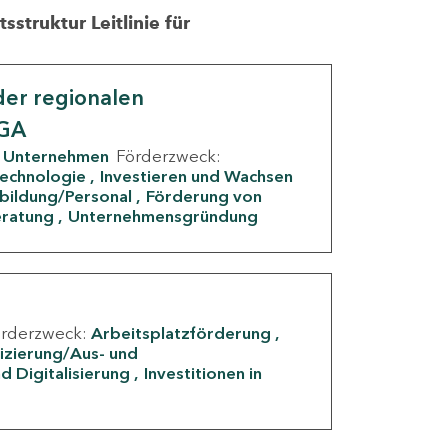
struktur Leitlinie für
er regionalen
IGA
Unternehmen
Förderzweck:
Technologie
Investieren und Wachsen
rbildung/Personal
Förderung von
eratung
Unternehmensgründung
örderzweck:
Arbeitsplatzförderung
fizierung/Aus- und
d Digitalisierung
Investitionen in
g