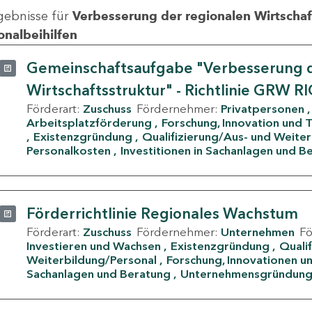
gebnisse für
Verbesserung der regionalen Wirtschafts
onalbeihilfen
Gemeinschaftsaufgabe "Verbesserung d
Wirtschaftsstruktur" - Richtlinie GRW R
Förderart:
Zuschuss
Fördernehmer:
Privatpersonen
Arbeitsplatzförderung
Forschung, Innovation und 
Existenzgründung
Qualifizierung/Aus- und Weite
Personalkosten
Investitionen in Sachanlagen und B
Förderrichtlinie Regionales Wachstum
Förderart:
Zuschuss
Fördernehmer:
Unternehmen
F
Investieren und Wachsen
Existenzgründung
Quali
Weiterbildung/Personal
Forschung, Innovationen un
Sachanlagen und Beratung
Unternehmensgründun