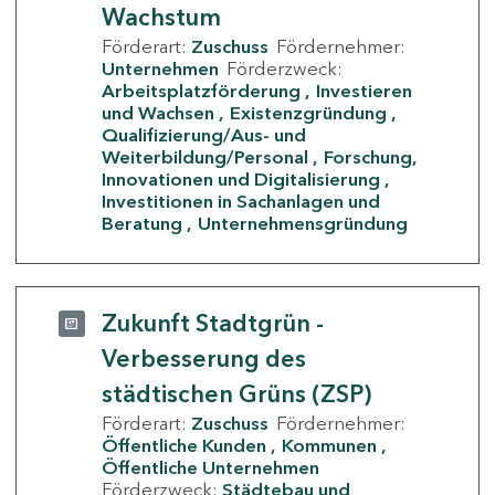
Wachstum
Förderart:
Zuschuss
Fördernehmer:
Unternehmen
Förderzweck:
Arbeitsplatzförderung
Investieren
und Wachsen
Existenzgründung
Qualifizierung/Aus- und
Weiterbildung/Personal
Forschung,
Innovationen und Digitalisierung
Investitionen in Sachanlagen und
Beratung
Unternehmensgründung
Zukunft Stadtgrün -
Verbesserung des
städtischen Grüns (ZSP)
Förderart:
Zuschuss
Fördernehmer:
Öffentliche Kunden
Kommunen
Öffentliche Unternehmen
Förderzweck:
Städtebau und