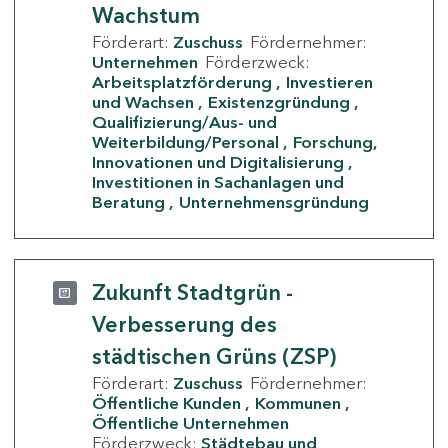
Wachstum
Förderart:
Zuschuss
Fördernehmer:
Unternehmen
Förderzweck:
Arbeitsplatzförderung
Investieren
und Wachsen
Existenzgründung
Qualifizierung/Aus- und
Weiterbildung/Personal
Forschung,
Innovationen und Digitalisierung
Investitionen in Sachanlagen und
Beratung
Unternehmensgründung
Zukunft Stadtgrün -
Verbesserung des
städtischen Grüns (ZSP)
Förderart:
Zuschuss
Fördernehmer:
Öffentliche Kunden
Kommunen
Öffentliche Unternehmen
Förderzweck:
Städtebau und