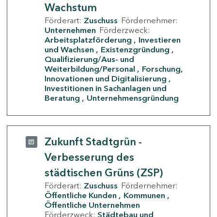
Wachstum
Förderart:
Zuschuss
Fördernehmer:
Unternehmen
Förderzweck:
Arbeitsplatzförderung
Investieren
und Wachsen
Existenzgründung
Qualifizierung/Aus- und
Weiterbildung/Personal
Forschung,
Innovationen und Digitalisierung
Investitionen in Sachanlagen und
Beratung
Unternehmensgründung
Zukunft Stadtgrün -
Verbesserung des
städtischen Grüns (ZSP)
Förderart:
Zuschuss
Fördernehmer:
Öffentliche Kunden
Kommunen
Öffentliche Unternehmen
Förderzweck:
Städtebau und