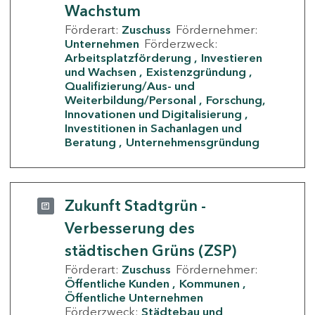
Wachstum
Förderart:
Zuschuss
Fördernehmer:
Unternehmen
Förderzweck:
Arbeitsplatzförderung
Investieren
und Wachsen
Existenzgründung
Qualifizierung/Aus- und
Weiterbildung/Personal
Forschung,
Innovationen und Digitalisierung
Investitionen in Sachanlagen und
Beratung
Unternehmensgründung
Zukunft Stadtgrün -
Verbesserung des
städtischen Grüns (ZSP)
Förderart:
Zuschuss
Fördernehmer:
Öffentliche Kunden
Kommunen
Öffentliche Unternehmen
Förderzweck:
Städtebau und