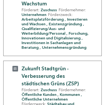
Wachstum
Förderart:
Zuschuss
Fördernehmer:
Unternehmen
Förderzweck:
Arbeitsplatzförderung
Investieren
und Wachsen
Existenzgründung
Qualifizierung/Aus- und
Weiterbildung/Personal
Forschung,
Innovationen und Digitalisierung
Investitionen in Sachanlagen und
Beratung
Unternehmensgründung
Zukunft Stadtgrün -
Verbesserung des
städtischen Grüns (ZSP)
Förderart:
Zuschuss
Fördernehmer:
Öffentliche Kunden
Kommunen
Öffentliche Unternehmen
Förderzweck:
Städtebau und