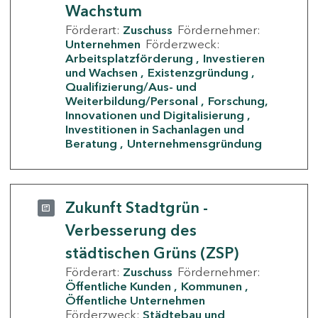
Wachstum
Förderart:
Zuschuss
Fördernehmer:
Unternehmen
Förderzweck:
Arbeitsplatzförderung
Investieren
und Wachsen
Existenzgründung
Qualifizierung/Aus- und
Weiterbildung/Personal
Forschung,
Innovationen und Digitalisierung
Investitionen in Sachanlagen und
Beratung
Unternehmensgründung
Zukunft Stadtgrün -
Verbesserung des
städtischen Grüns (ZSP)
Förderart:
Zuschuss
Fördernehmer:
Öffentliche Kunden
Kommunen
Öffentliche Unternehmen
Förderzweck:
Städtebau und