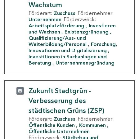
Wachstum
Förderart:
Zuschuss
Fördernehmer:
Unternehmen
Förderzweck:
Arbeitsplatzförderung
Investieren
und Wachsen
Existenzgründung
Qualifizierung/Aus- und
Weiterbildung/Personal
Forschung,
Innovationen und Digitalisierung
Investitionen in Sachanlagen und
Beratung
Unternehmensgründung
Zukunft Stadtgrün -
Verbesserung des
städtischen Grüns (ZSP)
Förderart:
Zuschuss
Fördernehmer:
Öffentliche Kunden
Kommunen
Öffentliche Unternehmen
Förderzweck:
Städtebau und