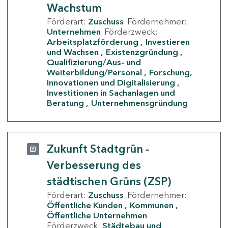
Wachstum
Förderart:
Zuschuss
Fördernehmer:
Unternehmen
Förderzweck:
Arbeitsplatzförderung
Investieren
und Wachsen
Existenzgründung
Qualifizierung/Aus- und
Weiterbildung/Personal
Forschung,
Innovationen und Digitalisierung
Investitionen in Sachanlagen und
Beratung
Unternehmensgründung
Zukunft Stadtgrün -
Verbesserung des
städtischen Grüns (ZSP)
Förderart:
Zuschuss
Fördernehmer:
Öffentliche Kunden
Kommunen
Öffentliche Unternehmen
Förderzweck:
Städtebau und