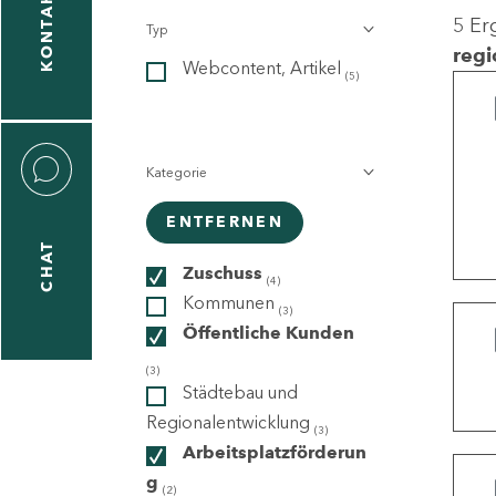
KONTAKT
5 Er
Typ
gen
regi
Webcontent, Artikel
n
(5)
Kategorie
ENTFERNEN
CHAT
icecenter
Zuschuss
(4)
Kommunen
(3)
Öffentliche Kunden
taktformular
(3)
Städtebau und
Regionalentwicklung
(3)
Arbeitsplatzförderun
erportal
g
(2)