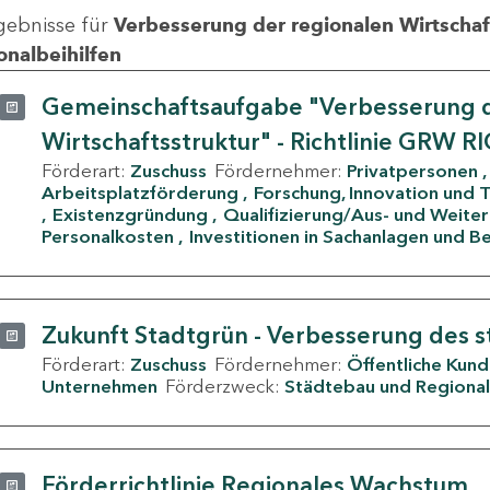
gebnisse für
Verbesserung der regionalen Wirtschafts
onalbeihilfen
Gemeinschaftsaufgabe "Verbesserung d
Wirtschaftsstruktur" - Richtlinie GRW R
Förderart:
Zuschuss
Fördernehmer:
Privatpersonen
Arbeitsplatzförderung
Forschung, Innovation und 
Existenzgründung
Qualifizierung/Aus- und Weite
Personalkosten
Investitionen in Sachanlagen und B
Zukunft Stadtgrün - Verbesserung des s
Förderart:
Zuschuss
Fördernehmer:
Öffentliche Kun
Unternehmen
Förderzweck:
Städtebau und Regional
Förderrichtlinie Regionales Wachstum