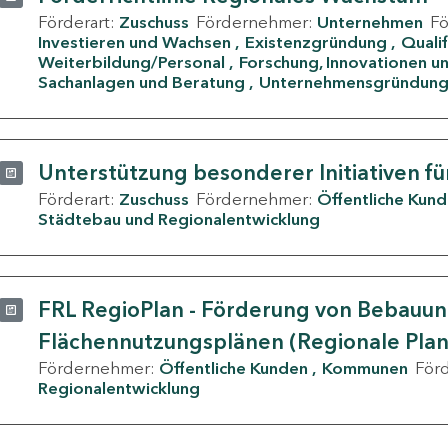
Förderart:
Zuschuss
Fördernehmer:
Unternehmen
F
Investieren und Wachsen
Existenzgründung
Quali
Weiterbildung/Personal
Forschung, Innovationen un
Sachanlagen und Beratung
Unternehmensgründun
Unterstützung besonderer Initiativen fü
Förderart:
Zuschuss
Fördernehmer:
Öffentliche Kun
Städtebau und Regionalentwicklung
FRL RegioPlan - Förderung von Bebauu
Flächennutzungsplänen (Regionale Pla
Fördernehmer:
Öffentliche Kunden
Kommunen
För
Regionalentwicklung