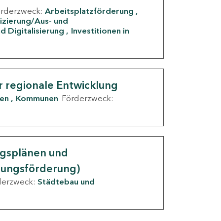
örderzweck:
Arbeitsplatzförderung
fizierung/Aus- und
d Digitalisierung
Investitionen in
g
r regionale Entwicklung
den
Kommunen
Förderzweck:
ngsplänen und
nungsförderung)
derzweck:
Städtebau und