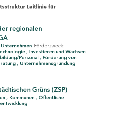
struktur Leitlinie für
er regionalen
IGA
Unternehmen
Förderzweck:
Technologie
Investieren und Wachsen
rbildung/Personal
Förderung von
eratung
Unternehmensgründung
tädtischen Grüns (ZSP)
den
Kommunen
Öffentliche
entwicklung