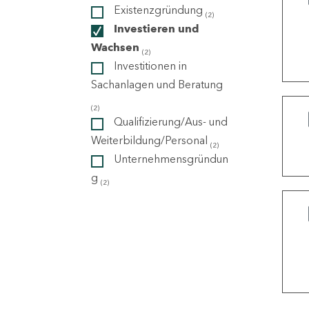
Existenzgründung
(2)
Investieren und
ndorte
Wachsen
(2)
Investitionen in
Sachanlagen und Beratung
(2)
Qualifizierung/Aus- und
Weiterbildung/Personal
(2)
Unternehmensgründun
g
(2)