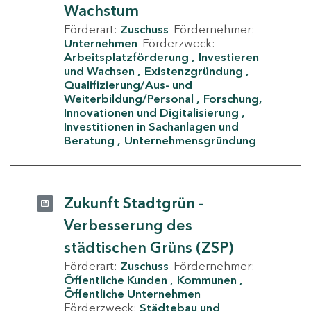
Wachstum
Förderart:
Zuschuss
Fördernehmer:
Unternehmen
Förderzweck:
Arbeitsplatzförderung
Investieren
und Wachsen
Existenzgründung
Qualifizierung/Aus- und
Weiterbildung/Personal
Forschung,
Innovationen und Digitalisierung
Investitionen in Sachanlagen und
Beratung
Unternehmensgründung
Zukunft Stadtgrün -
Verbesserung des
städtischen Grüns (ZSP)
Förderart:
Zuschuss
Fördernehmer:
Öffentliche Kunden
Kommunen
Öffentliche Unternehmen
Förderzweck:
Städtebau und