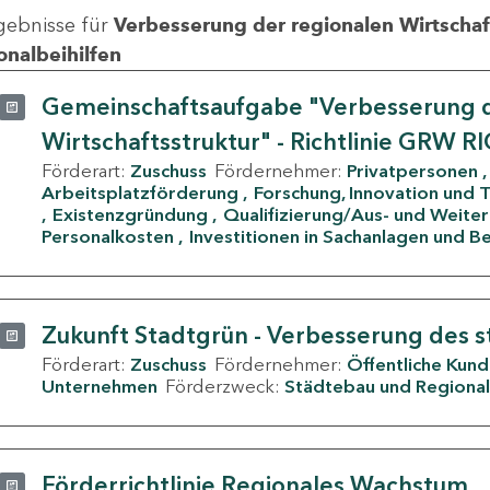
gebnisse für
Verbesserung der regionalen Wirtschafts
onalbeihilfen
Gemeinschaftsaufgabe "Verbesserung d
Wirtschaftsstruktur" - Richtlinie GRW R
Förderart:
Zuschuss
Fördernehmer:
Privatpersonen
Arbeitsplatzförderung
Forschung, Innovation und 
Existenzgründung
Qualifizierung/Aus- und Weite
Personalkosten
Investitionen in Sachanlagen und B
Zukunft Stadtgrün - Verbesserung des s
Förderart:
Zuschuss
Fördernehmer:
Öffentliche Kun
Unternehmen
Förderzweck:
Städtebau und Regional
Förderrichtlinie Regionales Wachstum