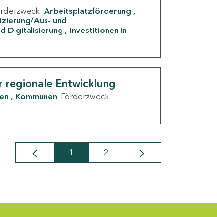
örderzweck:
Arbeitsplatzförderung
fizierung/Aus- und
d Digitalisierung
Investitionen in
g
r regionale Entwicklung
den
Kommunen
Förderzweck:
1
2
Seite
Seite