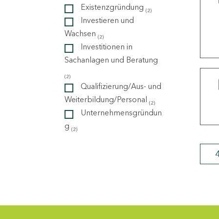
Existenzgründung
(2)
Investieren und
ndorte
Wachsen
(2)
Investitionen in
Sachanlagen und Beratung
(2)
Qualifizierung/Aus- und
Weiterbildung/Personal
(2)
Unternehmensgründun
g
(2)