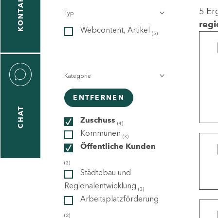
KONTAKT
5 Er
Typ
gen
regi
Webcontent, Artikel
n
(5)
Kategorie
ENTFERNEN
CHAT
icecenter
Zuschuss
(4)
Kommunen
(3)
Öffentliche Kunden
taktformular
(3)
Städtebau und
Regionalentwicklung
(3)
Arbeitsplatzförderung
erportal
(2)