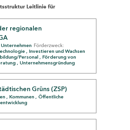
struktur Leitlinie für
er regionalen
IGA
Unternehmen
Förderzweck:
Technologie
Investieren und Wachsen
rbildung/Personal
Förderung von
eratung
Unternehmensgründung
tädtischen Grüns (ZSP)
den
Kommunen
Öffentliche
entwicklung