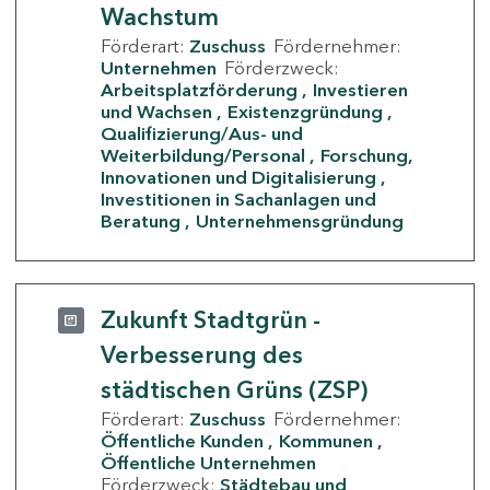
Wachstum
Förderart:
Zuschuss
Fördernehmer:
Unternehmen
Förderzweck:
Arbeitsplatzförderung
Investieren
und Wachsen
Existenzgründung
Qualifizierung/Aus- und
Weiterbildung/Personal
Forschung,
Innovationen und Digitalisierung
Investitionen in Sachanlagen und
Beratung
Unternehmensgründung
Zukunft Stadtgrün -
Verbesserung des
städtischen Grüns (ZSP)
Förderart:
Zuschuss
Fördernehmer:
Öffentliche Kunden
Kommunen
Öffentliche Unternehmen
Förderzweck:
Städtebau und